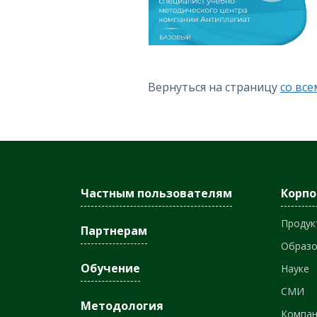
Вернуться на страницу
со вс
Частным пользователям
Корп
Продук
Партнерам
Образ
Обучение
Науке
СМИ
Методология
Компа