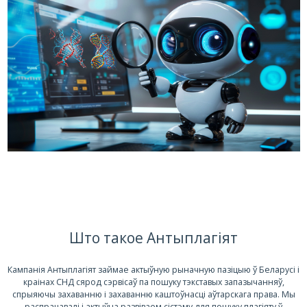
Што такое Антыплагіят
Кампанія Антыплагіят займае актыўную рыначную пазіцыю ў Беларусі і
краінах СНД сярод сэрвісаў па пошуку тэкставых запазычанняў,
спрыяючы захаванню і захаванню каштоўнасці аўтарскага права. Мы
распрацавалі і актыўна развіваем сістэму для пошуку плагіяту ў