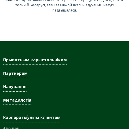
толькі ў Беларусі, але і за мяжой якасць адукацыі і навукі
падвышалася.
Прыватным карыстальнікам
Партнёрам
Навучанне
Метадалогія
Карпаратыўным кліентам
Адукацыі