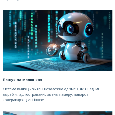
Пошук па малюнках
Сістэма выявіць выявы незалежна ад змен, якія над імі
вырабілі: адлюстраванні, змены памеру, паварот,
колеракарэкцыя і іншае