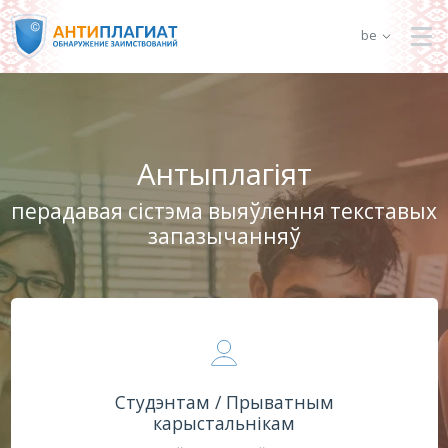
be
Антыплагіят
перадавая сістэма выяўлення текставых
запазычанняў
Студэнтам / Прыватным
карыстальнікам