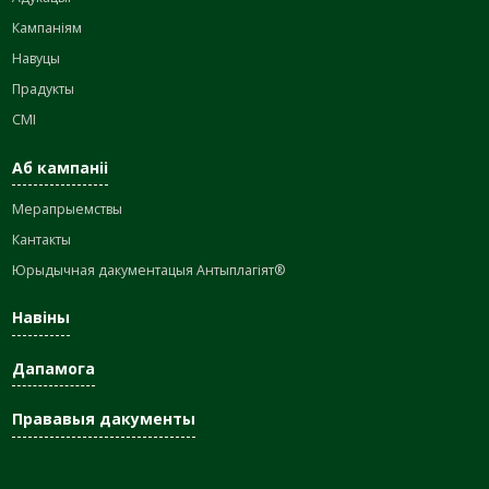
Кампаніям
Навуцы
Прадукты
СМІ
Аб кампаніі
Мерапрыемствы
Кантакты
Юрыдычная дакументацыя Антыплагіят®
Навіны
Дапамога
Прававыя дакументы