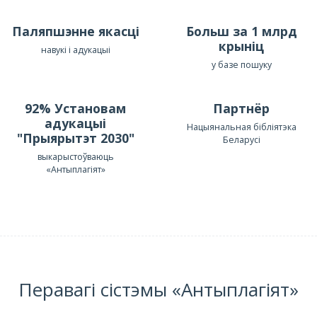
Паляпшэнне якасці
Больш за 1 млрд
крыніц
навукі і адукацыі
у базе пошуку
92% Установам
Партнёр
адукацыі
Нацыянальная бібліятэка
"Прыярытэт 2030"
Беларусі
выкарыстоўваюць
«Антыплагіят»
Перавагі сістэмы «Антыплагіят»