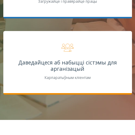
Загружайце і правярайце працы
Даведайцеся аб набыцці сістэмы для
арганізацый
Карпаратыўным кліентам