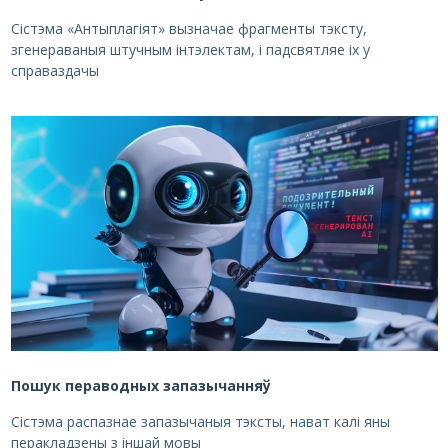
Сістэма «Антыплагіят» вызначае фрагменты тэксту,
згенераваныя штучным інтэлектам, і падсвятляе іх у
справаздачы
Пошук пераводных запазычанняў
Сістэма распазнае запазычаныя тэксты, нават калі яны
перакладзены з іншай мовы