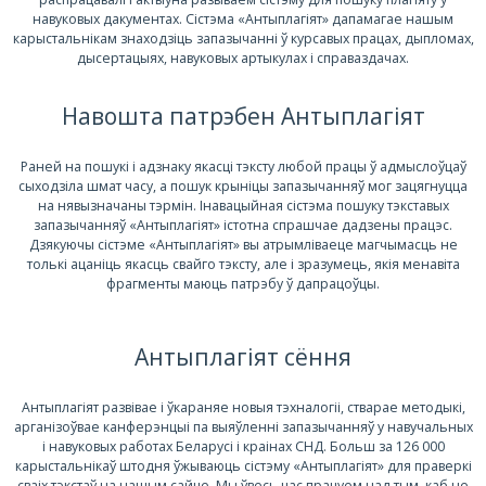
навуковых дакументах. Сістэма «Антыплагіят» дапамагае нашым
карыстальнікам знаходзіць запазычанні ў курсавых працах, дыпломах,
дысертацыях, навуковых артыкулах і справаздачах.
Навошта патрэбен Антыплагіят
Раней на пошукі і адзнаку якасці тэксту любой працы ў адмыслоўцаў
сыходзіла шмат часу, а пошук крыніцы запазычанняў мог зацягнуцца
на нявызначаны тэрмін. Інавацыйная сістэма пошуку тэкставых
запазычанняў «Антыплагіят» істотна спрашчае дадзены працэс.
Дзякуючы сістэме «Антыплагіят» вы атрымліваеце магчымасць не
толькі ацаніць якасць свайго тэксту, але і зразумець, якія менавіта
фрагменты маюць патрэбу ў дапрацоўцы.
Антыплагіят сёння
Антыплагіят развівае і ўкараняе новыя тэхналогіі, стварае методыкі,
арганізоўвае канферэнцыі па выяўленні запазычанняў у навучальных
і навуковых работах Беларусі і краінах СНД. Больш за 126 000
карыстальнікаў штодня ўжываюць сістэму «Антыплагіят» для праверкі
сваіх тэкстаў на нашым сайце. Мы ўвесь час працуем над тым, каб не