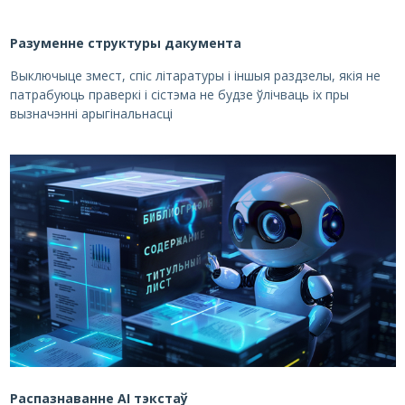
Разуменне структуры дакумента
Выключыце змест, спіс літаратуры і іншыя раздзелы, якія не
патрабуюць праверкі і сістэма не будзе ўлічваць іх пры
вызначэнні арыгінальнасці
Распазнаванне AI тэкстаў