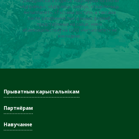
Грамадзянскага кодэкса. Націснуўшы на кнопкі
«Адправіць», «Адправіць заяўку», «Падключыць
Антыплагіят», «Тэставы доступ», а таксама
пасля запаўнення тых ці іншых формаў,
прадстаўленых на сайце, ніякіх
абавязацельстваў на ООО «Антыплагіят» не
накладвае.
Прыватным карыстальнікам
Партнёрам
Навучанне