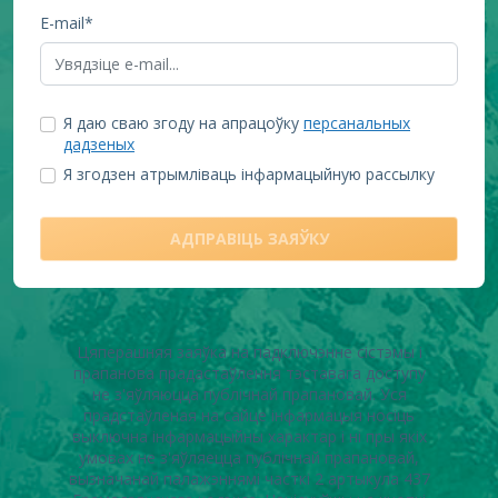
E-mail*
Я даю сваю згоду на апрацоўку
персанальных
дадзеных
Я згодзен атрымліваць інфармацыйную рассылку
АДПРАВІЦЬ ЗАЯЎКУ
Цяперашняя заяўка на падключэнне сістэмы і
прапанова прадастаўлення тэставага доступу
не з'яўляюцца публічнай прапановай. Уся
прадстаўленая на сайце інфармацыя носіць
выключна інфармацыйны характар ​​і ні пры якіх
умовах не з'яўляецца публічнай прапановай,
вызначанай палажэннямі часткі 2 артыкула 437