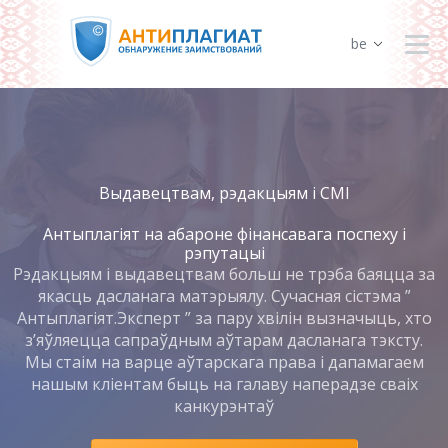
be
Выдавецтвам, рэдакцыям і СМІ
Антыплагіят на абароне фінансавага поспеху і
рэпутацыі
Рэдакцыям і выдавецтвам больш не трэба баяцца за
якасць дасланага матэрыялу. Сучасная сістэма ”
Антыплагіят.Эксперт ” за пару хвілін вызначыць, хто
з’яўляецца сапраўдным аўтарам дасланага тэксту.
Мы стаім на варце аўтарскага права і дапамагаем
нашым кліентам быць на галаву наперадзе сваіх
канкурэнтаў