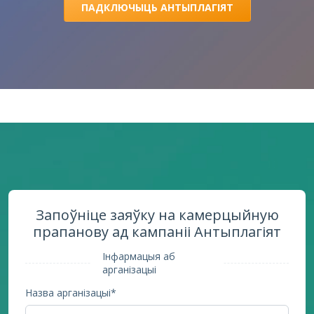
ПАДКЛЮЧЫЦЬ АНТЫПЛАГІЯТ
Запоўніце заяўку на камерцыйную
прапанову ад кампаніі Антыплагіят
Інфармацыя аб
арганізацыі
Назва арганізацыі*