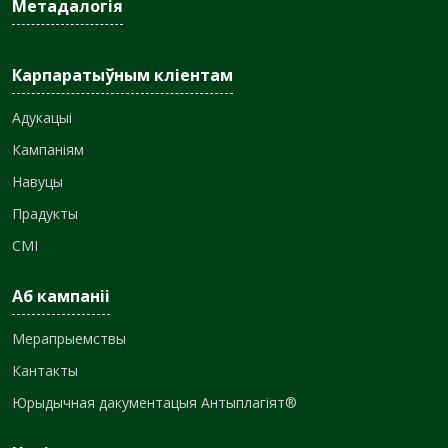
Метадалогія
Карпаратыўным кліентам
Адукацыі
Кампаніям
Навуцы
Прадукты
СМІ
Аб кампаніі
Мерапрыемствы
Кантакты
Юрыдычная дакументацыя Антыплагіят®