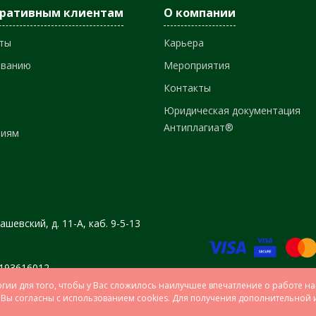
оративным клиентам
О компании
ты
Карьера
ованию
Мероприятия
Контакты
Юридическая документация
Антиплагиат®
ниям
шевский, д. 11-А, каб. 9-5-13
№193616012
ОО
огии для того, чтобы у Вас сложилось наилучшее впечатление о работе на
то Вы согласны с использованием cookies. Для получения дополнительно