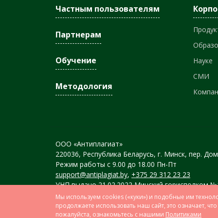
Частным пользователям
Корп
Продук
Партнерам
Образ
Обучение
Науке
СМИ
Методология
Компа
ООО «Антиплагиат»
220036, Республика Беларусь, г. Минск, пер. Дома
Режим работы с 9.00 до 18.00 Пн-Пт
support@antiplagiat.by
,
+375 29 312 23 23
УНП выдано 21.02.2022 Минский горисполком 
Мы используем cookies («куки») и подобные им технол
продолжаете использовать наш сайт, это означает, ч
пожалуйста, ознакомьтесь с нашими
Политиками