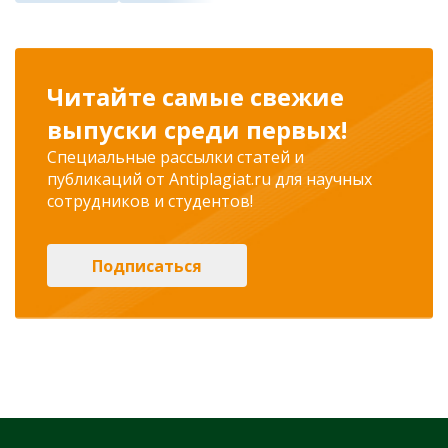
Читайте самые свежие
выпуски среди первых!
Специальные рассылки статей и
публикаций от Antiplagiat.ru для научных
сотрудников и студентов!
Подписаться