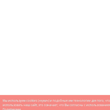
Мы используем cookies («куки») и подобные им технологии для того, ч
использовать наш сайт, это означает, что Вы согласны с использован
Политиками