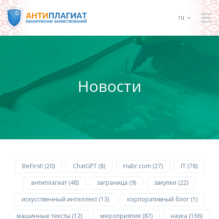
ru
Новости
BeFirst! (20)
ChatGPT (8)
Habr.com (27)
IT (78)
антиплагиат (48)
заграница (9)
закупки (22)
искусственный интеллект (13)
корпоративный блог (1)
машинные тексты (12)
мероприятия (87)
наука (166)