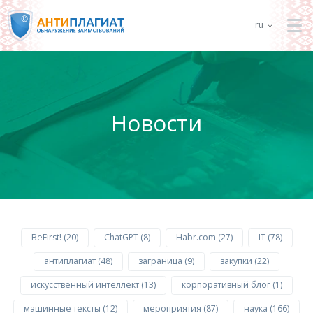
ru
Новости
BeFirst! (20)
ChatGPT (8)
Habr.com (27)
IT (78)
антиплагиат (48)
заграница (9)
закупки (22)
искусственный интеллект (13)
корпоративный блог (1)
машинные тексты (12)
мероприятия (87)
наука (166)